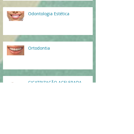
Odontologia Estética
Ortodontia
CICATRIZAÇÃO ACELERADA
ATRAVÉS DA LASERTERAPIA DE
BAIXA INTENSIDADE - REDUZA O
TEMPO DE RECUPERAÇÃO!
O guia de sobrevivência para
remoção dos DENTES DO SISO