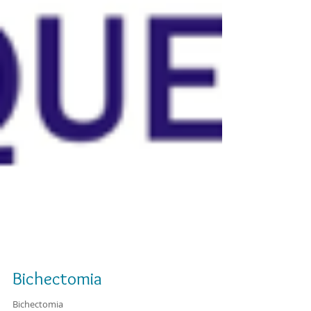
Bichectomia